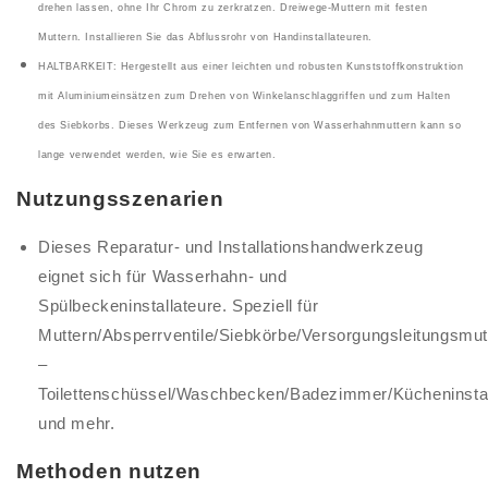
drehen lassen, ohne Ihr Chrom zu zerkratzen. Dreiwege-Muttern mit festen
Muttern. Installieren Sie das Abflussrohr von Handinstallateuren.
HALTBARKEIT: Hergestellt aus einer leichten und robusten Kunststoffkonstruktion
mit Aluminiumeinsätzen zum Drehen von Winkelanschlaggriffen und zum Halten
des Siebkorbs. Dieses Werkzeug zum Entfernen von Wasserhahnmuttern kann so
lange verwendet werden, wie Sie es erwarten.
Nutzungsszenarien
Dieses Reparatur- und Installationshandwerkzeug
eignet sich für Wasserhahn- und
Spülbeckeninstallateure. Speziell für
Muttern/Absperrventile/Siebkörbe/Versorgungsleitungsmu
–
Toilettenschüssel/Waschbecken/Badezimmer/Kücheninstal
und mehr.
Methoden nutzen