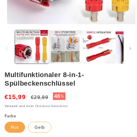
Medien
1
in
Modal
öffnen
Multifunktionaler 8-in-1-
Spülbeckenschlüssel
Normaler
Verkaufspreis
46
€15,99
%
€29,99
Preis
Versand
wird beim Checkout berechnet
Farbe
Rot
Gelb