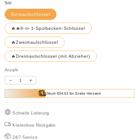
Stil
Einmaulschlüssel
🔥🔥8-in-1-Spülbecken-Schlüssel
🔥Zweimaulschlüssel
🔥Dreimaulschlüssel (mit Abzieher)
Anzahl
Verringere
Erhöhe
die
die
Noch €34.01 für Gratis-Versand
Menge
Menge
für
für
Multifunktionaler
Multifunktionaler
Schnelle Lieferung
8-
8-
in-
in-
Kostenlose Rückgabe
1-
1-
Spülbeckenschlüssel
Spülbeckenschlüssel
24/7 Service