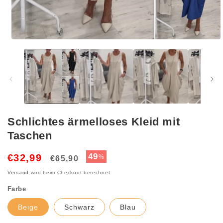
Medien
1
in
Modal
öffnen
Schlichtes ärmelloses Kleid mit
Taschen
Normaler
Verkaufspreis
49
€32,99
%
€65,90
Preis
Versand
wird beim Checkout berechnet
Farbe
Beige
Schwarz
Blau