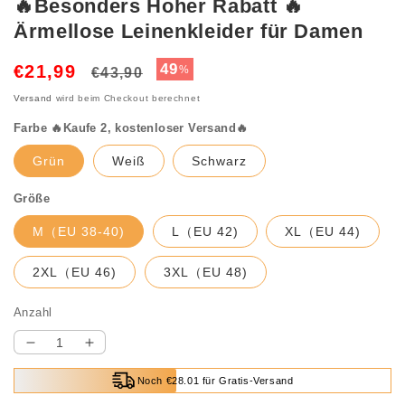
🔥Besonders Hoher Rabatt 🔥
Ärmellose Leinenkleider für Damen
Normaler
Verkaufspreis
49
€21,99
%
€43,90
Preis
Versand
wird beim Checkout berechnet
Farbe 🔥Kaufe 2, kostenloser Versand🔥
Grün
Weiß
Schwarz
Größe
M（EU 38-40)
L（EU 42)
XL（EU 44)
2XL（EU 46)
3XL（EU 48)
Anzahl
Verringere
Erhöhe
die
die
Noch €28.01 für Gratis-Versand
Menge
Menge