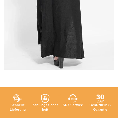
Schnelle
Zahlungssicher
24/7 Service
Geld-zurück-
Lieferung
heit
Garantie