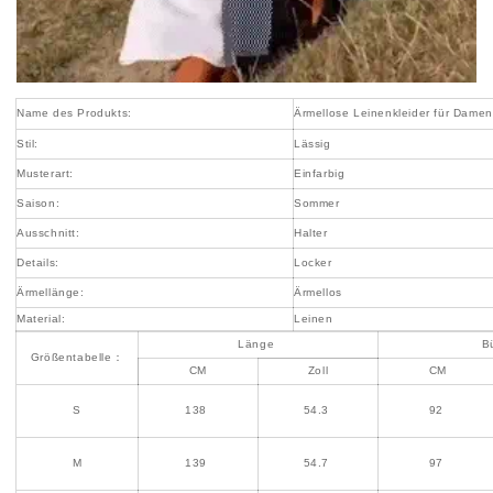
Name des Produkts:
Ärmellose Leinenkleider für Damen
Stil:
Lässig
Musterart:
Einfarbig
Saison:
Sommer
Ausschnitt:
Halter
Details:
Locker
Ärmellänge:
Ärmellos
Material:
Leinen
Länge
B
Größentabelle：
CM
Zoll
CM
S
138
54.3
92
M
139
54.7
97