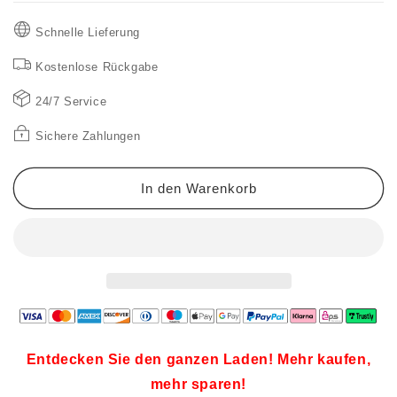
für
für
🔥
🔥
Schnelle Lieferung
Besonders
Besonders
Hoher
Hoher
Kostenlose Rückgabe
Rabatt
Rabatt
🔥
🔥
24/7 Service
Ärmellose
Ärmellose
Leinenkleider
Leinenkleider
Sichere Zahlungen
für
für
Damen
Damen
In den Warenkorb
Entdecken Sie den ganzen Laden! Mehr kaufen,
mehr sparen!