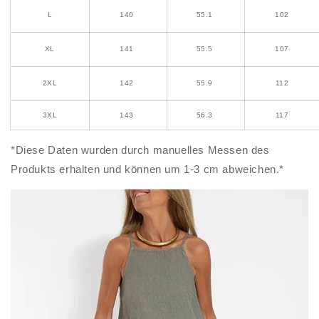
L
140
55.1
102
XL
141
55.5
107
2XL
142
55.9
112
3XL
143
56.3
117
*Diese Daten wurden durch manuelles Messen des
Produkts erhalten und können um 1-3 cm abweichen.*