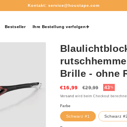
Kostenloser Versand ab 50€✈️
Bestseller
Ihre Bestellung verfolgen✈️
Blaulichtbloc
rutschhemmen
Brille - ohne
€16,99
Normaler
Verkaufs
43
€29,99
%
Preis
Versand
wird beim Checkout berechne
Farbe
Schwarz #1
Schwarz #