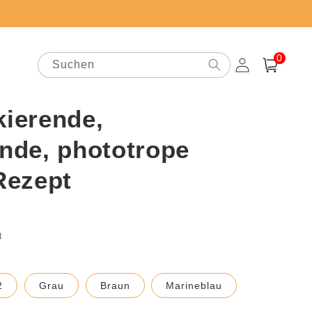
0
0
Artikel
Suchen
Einloggen
Warenkorb
kierende,
de, phototrope
 Rezept
preis
t
2
Grau
Braun
Marineblau