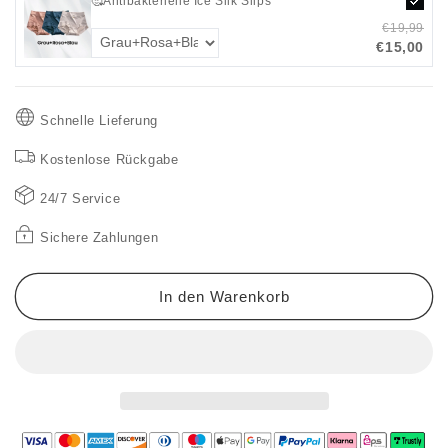
🥰Antibakterielle Ice Silk Slips
langen
langen
€19,99
Ärmeln
Ärmeln
€15,00
und
und
Streifen
Streifen
Schnelle Lieferung
Kostenlose Rückgabe
24/7 Service
Sichere Zahlungen
In den Warenkorb