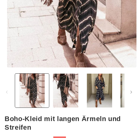
Medien
1
in
Modal
öffnen
Boho-Kleid mit langen Ärmeln und
Streifen