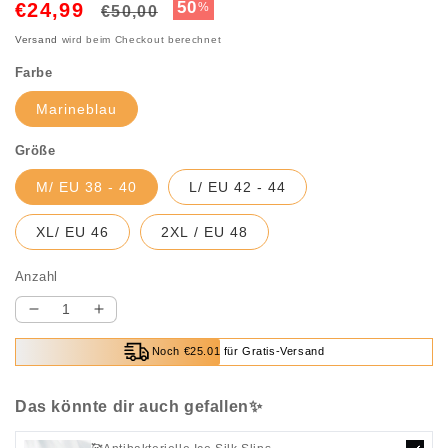
Normaler
Verkaufspreis
50
€24,99
%
€50,00
Preis
Versand
wird beim Checkout berechnet
Farbe
Marineblau
Größe
M/ EU 38 - 40
L/ EU 42 - 44
XL/ EU 46
2XL / EU 48
Anzahl
Verringere
Erhöhe
die
die
Noch €25.01 für Gratis-Versand
Menge
Menge
für
für
Boho-
Boho-
Das könnte dir auch gefallen✨
Kleid
Kleid
mit
mit