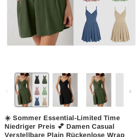
Medien
1
in
Modal
öffnen
☀️ Sommer Essential-Limited Time
Niedriger Preis 💕 Damen Casual
Verstellbare Plain Rückenlose Wrap