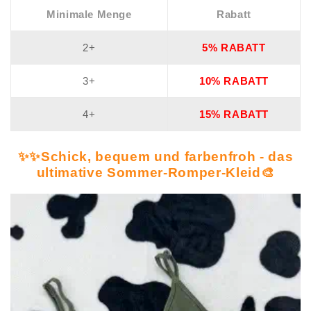
Minimale Menge
Rabatt
2+
5% RABATT
3+
10% RABATT
4+
15% RABATT
✨✨Schick, bequem und farbenfroh - das
ultimative Sommer-Romper-Kleid🎨