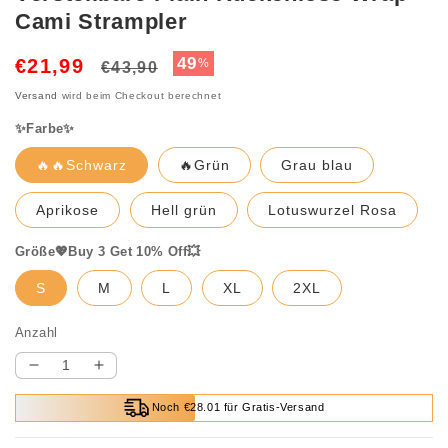
Cami Strampler
Normaler
Verkaufspreis
49
€21,99
%
€43,90
Preis
Versand
wird beim Checkout berechnet
✨Farbe✨
🔥🔥Schwarz
🔥Grün
Grau blau
Aprikose
Hell grün
Lotuswurzel Rosa
Größe💖Buy 3 Get 10% Off💥
S
M
L
XL
2XL
Anzahl
Verringere
Erhöhe
die
die
Noch €28.01 für Gratis-Versand
Menge
Menge
für
für