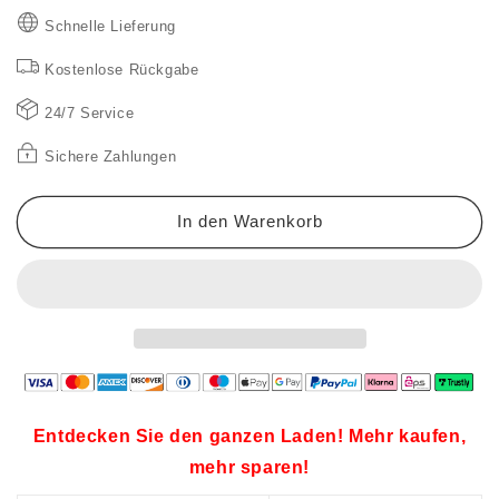
☀️
☀️
Schnelle Lieferung
Sommer
Sommer
Essential-
Essential-
Kostenlose Rückgabe
Limited
Limited
Time
Time
24/7 Service
Niedriger
Niedriger
Sichere Zahlungen
Preis
Preis
💕
💕
Damen
Damen
In den Warenkorb
Casual
Casual
Verstellbare
Verstellbare
Plain
Plain
Rückenlose
Rückenlose
Wrap
Wrap
Cami
Cami
Strampler
Strampler
Entdecken Sie den ganzen Laden! Mehr kaufen,
mehr sparen!