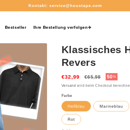
Kostenloser Versand ab 50€✈️
Bestseller
Ihre Bestellung verfolgen✈️
Klassisches 
Revers
€32,99
Normaler
Verkaufs
50
€65,98
%
Preis
Versand
wird beim Checkout berechne
Farbe
Hellblau
Marineblau
Rot