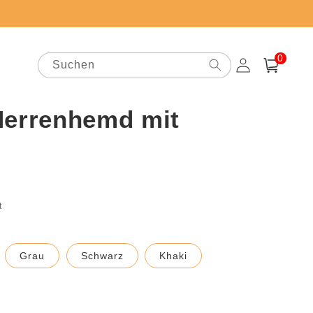
0
0
Artikel
Suchen
Einloggen
Warenkorb
Herrenhemd mit
preis
t
Grau
Schwarz
Khaki