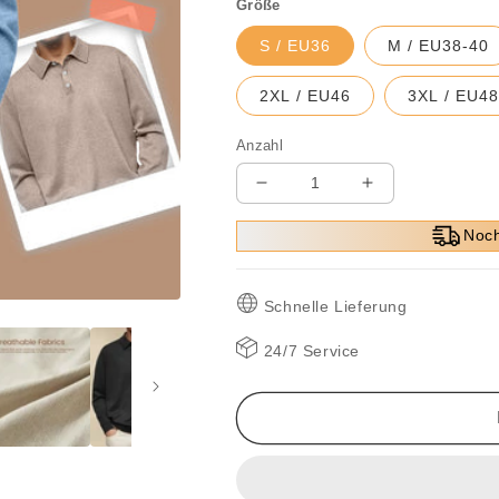
Größe
S / EU36
M / EU38-40
2XL / EU46
3XL / EU4
Anzahl
Verringere
Erhöhe
die
die
Noch
Menge
Menge
für
für
Klassisches
Klassisches
Schnelle Lieferung
Herrenhemd
Herrenhemd
mit
mit
24/7 Service
Revers
Revers