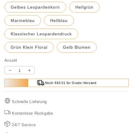
Gelbes Leopardenkorn
Hellgrün
Marineblau
Hellblau
Klassischer Leopardendruck
Grün Klein Floral
Gelb Blumen
Anzahl
Verringere
Erhöhe
die
die
Noch €40.01 für Gratis-Versand
Menge
Menge
für
für
Bogen-
Bogen-
Schnelle Lieferung
Knoten-
Knoten-
Haarnadel
Haarnadel
Kostenlose Rückgabe
24/7 Service