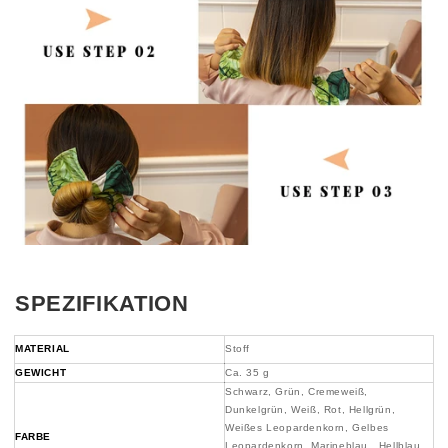
SPEZIFIKATION
MATERIAL
Stoff
GEWICHT
Ca. 35 g
Schwarz, Grün, Cremeweiß,
Dunkelgrün, Weiß, Rot, Hellgrün,
Weißes Leopardenkorn, Gelbes
FARBE
Leopardenkorn, Marineblau, Hellblau,