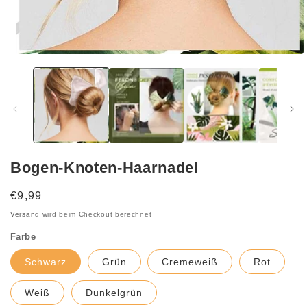
Medien
1
in
Modal
öffnen
Bogen-Knoten-Haarnadel
Normaler
€9,99
Preis
Versand
wird beim Checkout berechnet
Farbe
Schwarz
Grün
Cremeweiß
Rot
Weiß
Dunkelgrün