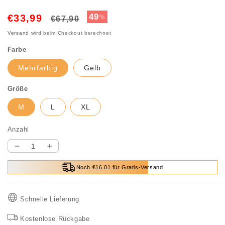
Normaler
Verkaufspreis
49
€33,99
%
€67,90
Preis
Versand
wird beim Checkout berechnet
Farbe
Mehrfarbig
Gelb
Größe
M
L
XL
Anzahl
Verringere
Erhöhe
die
die
Noch €16.01 für Gratis-Versand
Menge
Menge
für
für
💃
💃
Schnelle Lieferung
Heißer
Heißer
Verkauf
Verkauf
Kostenlose Rückgabe
49%
49%