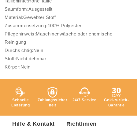
Taillenlinie:Hohe Taille
Saumform:Ausgestellt
Material:Gewebter Stoff
Zusammensetzung:100% Polyester
Pflegehinweis:Maschinenwäsche oder chemische
Reinigung
Durchsichtig:Nein
Stoff:Nicht dehnbar
Körper:Nein
Schnelle
Zahlungssicher
24/7 Service
Geld-zurück-
Lieferung
heit
Garantie
Hilfe & Kontakt
Richtlinien