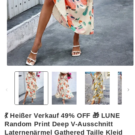
Medien
1
in
Modal
öffnen
💃 Heißer Verkauf 49% OFF 🎁 LUNE
Random Print Deep V-Ausschnitt
Laternenärmel Gathered Taille Kleid