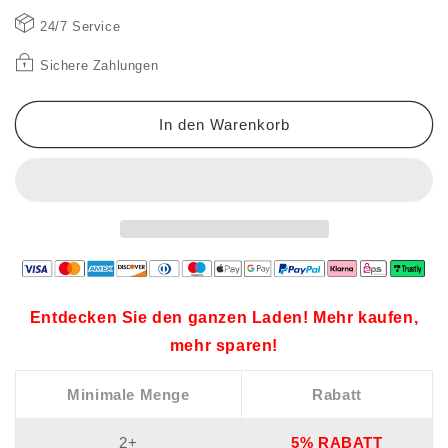
OFF
OFF
24/7 Service
🎁
🎁
LUNE
LUNE
Sichere Zahlungen
Random
Random
Print
Print
Deep
Deep
In den Warenkorb
V-
V-
Ausschnitt
Ausschnitt
Laternenärmel
Laternenärmel
Gathered
Gathered
Taille
Taille
Kleid
Kleid
Entdecken Sie den ganzen Laden! Mehr kaufen,
mehr sparen!
Minimale Menge
Rabatt
2+
5% RABATT