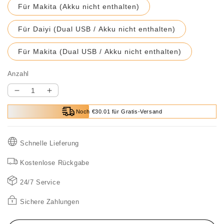
Für Makita (Akku nicht enthalten)
Für Daiyi (Dual USB / Akku nicht enthalten)
Für Makita (Dual USB / Akku nicht enthalten)
Anzahl
Verringere
Erhöhe
die
die
Noch €30.01 für Gratis-Versand
Menge
Menge
für
für
🔥
🔥
Schnelle Lieferung
🔥
🔥
HEIßER
HEIßER
Kostenlose Rückgabe
SALE
SALE
50%
50%
24/7 Service
RABATT
RABATT
🔥
🔥
Sichere Zahlungen
🔥
🔥
Notfall-
Notfall-