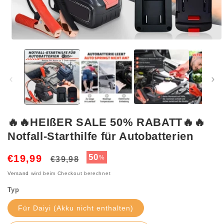
Medien
1
in
Modal
öffnen
🔥🔥HEIßER SALE 50% RABATT🔥🔥
Notfall-Starthilfe für Autobatterien
Normaler
Verkaufspreis
50
€19,99
%
€39,98
Preis
Versand
wird beim Checkout berechnet
Typ
Für Daiyi (Akku nicht enthalten)