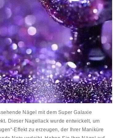
ssehende Nägel mit dem Super Galaxie
kt. Dieser Nagellack wurde entwickelt, um
gen“-Effekt zu erzeugen, der Ihrer Maniküre