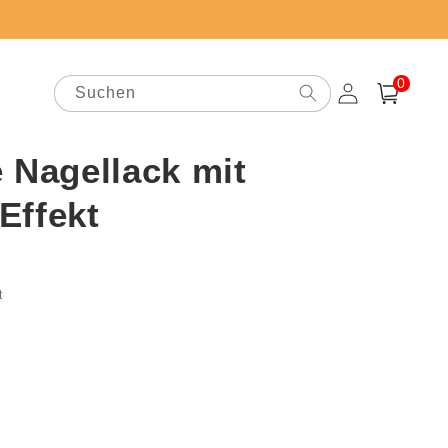
0
0
Artikel
Suchen
Einloggen
Warenkorb
 Nagellack mit
Effekt
preis
t