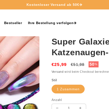
Kontakt: service@houstape.com
Bestseller
Ihre Bestellung verfolgen✈️
Super Galaxie
Katzenaugen-
€25,99
Normaler
Verkaufs
50
€51,98
%
Preis
Versand
wird beim Checkout berechne
Stil
1 Zusammen
Anzahl