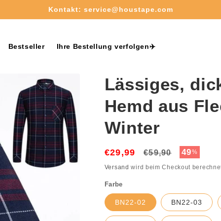
Kostenloser Versand ab 50€✈️
Bestseller
Ihre Bestellung verfolgen✈️
Lässiges, dic
Hemd aus Fle
Winter
€29,99
Normaler
Verkaufs
49
€59,90
%
Preis
Versand
wird beim Checkout berechne
Farbe
BN22-02
BN22-03