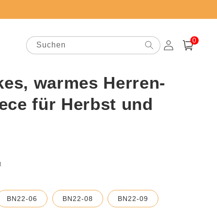
0
0
Artikel
Suchen
Einloggen
Warenkorb
kes, warmes Herren-
ece für Herbst und
preis
t
BN22-06
BN22-08
BN22-09