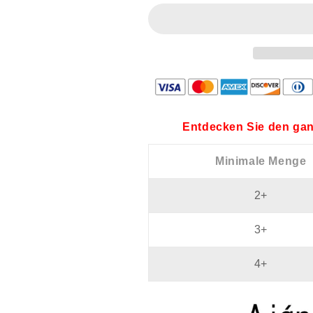
Herbst
Herbst
und
und
Winter
Winter
Entdecken Sie den gan
Minimale Menge
2+
3+
4+