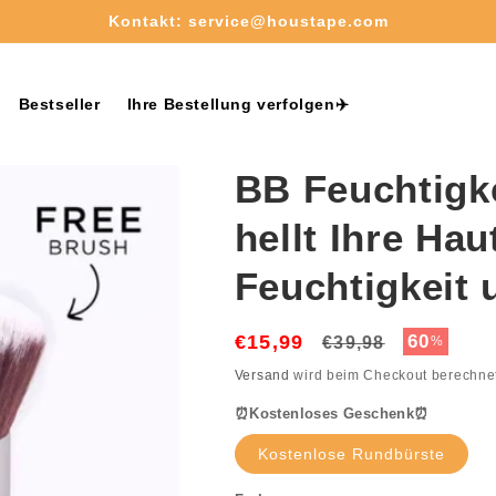
Kostenloser Versand ab 50€✈️
Bestseller
Ihre Bestellung verfolgen✈️
BB Feuchtigk
hellt Ihre Hau
Feuchtigkeit 
€15,99
Normaler
Verkaufs
60
€39,98
%
Preis
Versand
wird beim Checkout berechne
⏰Kostenloses Geschenk⏰
Kostenlose Rundbürste