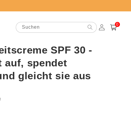
0
0
Artikel
Suchen
Einloggen
Warenkorb
eitscreme SPF 30 -
t auf, spendet
und gleicht sie aus
preis
t