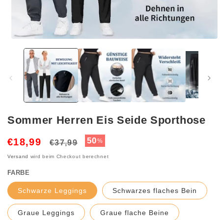
Medien
1
in
Modal
öffnen
Sommer Herren Eis Seide Sporthose
Normaler
Verkaufspreis
50
€18,99
%
€37,99
Preis
Versand
wird beim Checkout berechnet
FARBE
Schwarze Leggings
Schwarzes flaches Bein
Graue Leggings
Graue flache Beine