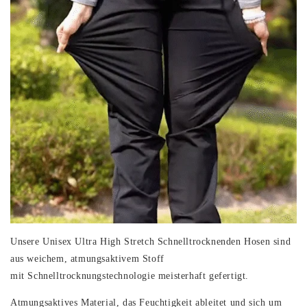
Unsere
Unisex Ultra High Stretch Schnelltrocknenden Hosen
sind
aus
weichem, atmungsaktive
m Stoff
mit
Schnelltrocknungstechnolog
ie meisterhaft gefertigt.
Atmungsaktives Material, das Feuchtigkeit ableitet und sich um