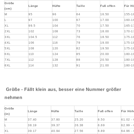
Größe
Länge
Hüfte
Taille
Fuß offen
Für H
(cm)
M
95
96
64
16.50
155-1
L
97
100
67
17.00
160-1
XL
99.5
104
70
17.50
165-1
2XL
102
108
73
18.00
170-1
3XL
104.5
112
76
18.50
175-1
4XL
106
116
79
19.00
175-1
5XL
108
120
82
19.50
175-1
6XL
110
124
85
20.00
180-1
7XL
112
128
88
20.50
180-1
8XL
114
132
91
21.00
180-1
Größe - Fällt klein aus, besser eine Nummer größer
nehmen
Größe
Länge
Hüfte
Taille
Fuß offen
Für Höh
(in)
M
37.40
37.80
25.20
6.50
61.02 -
L
38.19
39.37
26.38
6.69
62.99 -
XL
39.17
40.94
27.56
6.89
64.96 -