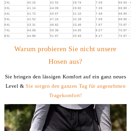
2XL
40.16
42.52
28.74
7.09
66.93 -
3XL
41.14
44.09
29.92
7.28
68.90 -
4XL
41.73
45.67
31.10
7.48
68.90 -
5XL
42.52
47.24
32.28
7.68
68.90 -
6XL
43.31
48.82
33.46
7.87
70.87 -
7XL
44.09
50.39
34.65
8.07
70.87 -
8XL
44.88
51.97
35.83
8.27
70.87 -
Warum probieren Sie nicht unsere
Hosen aus?
Sie bringen den lässigen Komfort auf ein ganz neues
Level &
Sie sorgen den ganzen Tag für angenehmen
Tragekomfort!