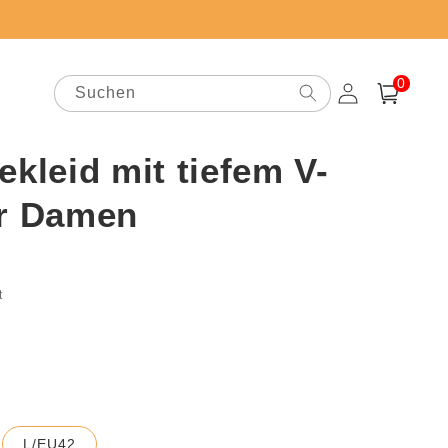
0
0
Artikel
Suchen
Einloggen
Warenkorb
ekleid mit tiefem V-
ür Damen
preis
t
L/EU42