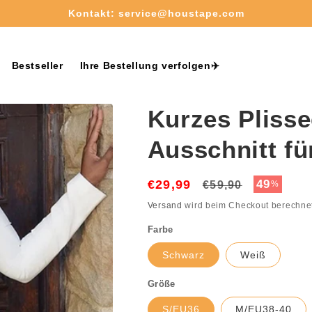
Kostenloser Versand ab 50€✈️
Bestseller
Ihre Bestellung verfolgen✈️
Kurzes Plisse
Ausschnitt f
€29,99
Normaler
Verkaufs
49
€59,90
%
Preis
Versand
wird beim Checkout berechne
Farbe
Schwarz
Weiß
Größe
S/EU36
M/EU38-40