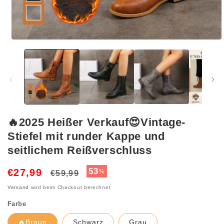
Medien
1
in
Modal
öffnen
🔥2025 Heißer Verkauf😍Vintage-
Stiefel mit runder Kappe und
seitlichem Reißverschluss
Normaler
Verkaufspreis
53
€27,99
%
€59,99
Preis
Versand
wird beim Checkout berechnet
Farbe
🔥Braun
Schwarz
Grau