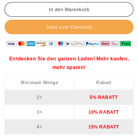
runder
runder
Kappe
Kappe
In den Warenkorb
und
und
seitlichem
seitlichem
Jetzt zum Checkout
Reißverschluss
Reißverschluss
Entdecken Sie den ganzen Laden! Mehr kaufen,
mehr sparen!
Minimale Menge
Rabatt
2+
5% RABATT
3+
10% RABATT
4+
15% RABATT