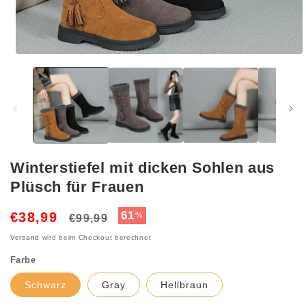
Medien
1
in
Modal
öffnen
Winterstiefel mit dicken Sohlen aus
Plüsch für Frauen
Normaler
Verkaufspreis
61
€38,99
%
€99,99
Preis
Versand
wird beim Checkout berechnet
Farbe
Schwarz
Gray
Hellbraun