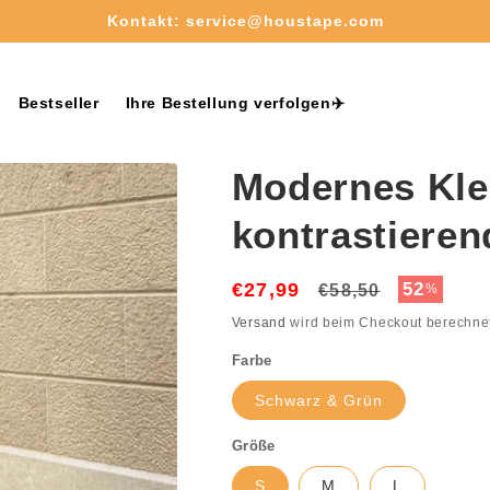
Kostenloser Versand ab 50€✈️
Bestseller
Ihre Bestellung verfolgen✈️
Modernes Kle
kontrastiere
€27,99
Normaler
Verkaufs
52
€58,50
%
Preis
Versand
wird beim Checkout berechne
Farbe
Schwarz & Grün
Größe
S
M
L