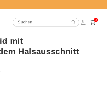
0
0
Artikel
Suchen
Einloggen
Warenkorb
id mit
ndem Halsausschnitt
preis
t