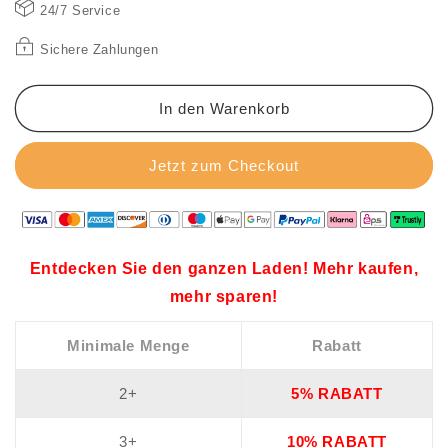
begrenzte
begrenzte
24/7 Service
Zeit
Zeit
👠
👠
Sichere Zahlungen
Hochhackige
Hochhackige
Sandalen
Sandalen
mit
mit
In den Warenkorb
offener
offener
Zehe
Zehe
Jetzt zum Checkout
Entdecken Sie den ganzen Laden! Mehr kaufen,
mehr sparen!
Minimale Menge
Rabatt
2+
5% RABATT
3+
10% RABATT