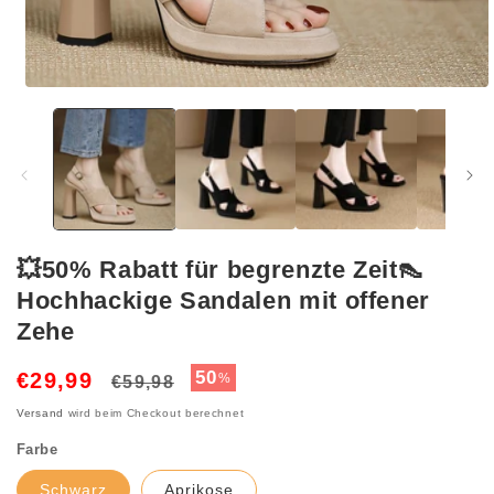
Medien
1
in
Modal
öffnen
💥50% Rabatt für begrenzte Zeit👠
Hochhackige Sandalen mit offener
Zehe
Normaler
Verkaufspreis
50
€29,99
%
€59,98
Preis
Versand
wird beim Checkout berechnet
Farbe
Schwarz
Aprikose