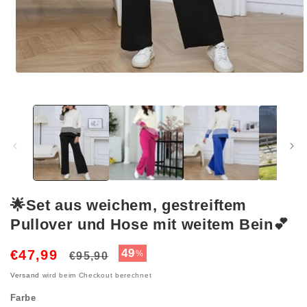
Medien
1
in
Modal
öffnen
🌟Set aus weichem, gestreiftem
Pullover und Hose mit weitem Bein💕
Normaler
Verkaufspreis
49
€47,99
%
€95,90
Preis
Versand
wird beim Checkout berechnet
Farbe