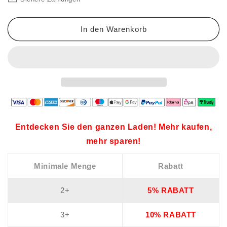
Hose
Hose
mit
mit
weitem
weitem
In den Warenkorb
Bein
Bein
💕
💕
Entdecken Sie den ganzen Laden! Mehr kaufen,
mehr sparen!
Minimale Menge
Rabatt
2+
5% RABATT
3+
10% RABATT