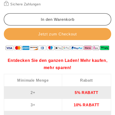
halber
halber
Sichere Zahlungen
Rollkragenpullover
Rollkragenpullover
für
für
Männer
Männer
In den Warenkorb
Jetzt zum Checkout
Entdecken Sie den ganzen Laden! Mehr kaufen,
mehr sparen!
Minimale Menge
Rabatt
2+
5% RABATT
3+
10% RABATT