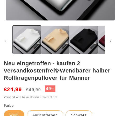
Medien
1
in
Modal
öffnen
Neu eingetroffen - kaufen 2
versandkostenfrei✨Wendbarer halber
Rollkragenpullover für Männer
Normaler
Verkaufspreis
49
€24,99
%
€49,90
Preis
Versand
wird beim Checkout berechnet
Farbe
Weiß
Apricotfarben
Schwarz