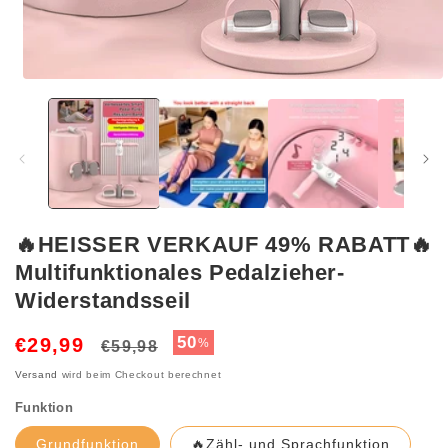
Medien
1
in
Modal
öffnen
🔥HEISSER VERKAUF 49% RABATT🔥
Multifunktionales Pedalzieher-
Widerstandsseil
Normaler
Verkaufspreis
50
€29,99
%
€59,98
Preis
Versand
wird beim Checkout berechnet
Funktion
Grundfunktion
🔥Zähl- und Sprachfunktion