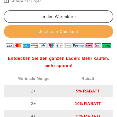
Multifunktionales
Multifunktionales
Sichere Zahlungen
Pedalzieher-
Pedalzieher-
Widerstandsseil
Widerstandsseil
In den Warenkorb
Jetzt zum Checkout
Entdecken Sie den ganzen Laden! Mehr kaufen,
mehr sparen!
Minimale Menge
Rabatt
2+
5% RABATT
3+
10% RABATT
4+
15% RABATT