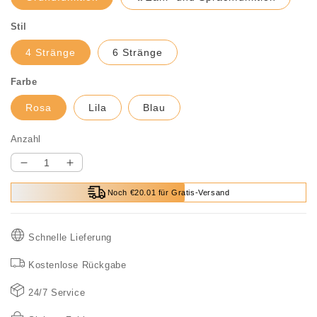
Stil
4 Stränge
6 Stränge
Farbe
Rosa
Lila
Blau
Anzahl
Verringere
Erhöhe
die
die
Noch €20.01 für Gratis-Versand
Menge
Menge
für
für
🔥
🔥
Schnelle Lieferung
HEISSER
HEISSER
VERKAUF
VERKAUF
Kostenlose Rückgabe
49%
49%
RABATT
RABATT
24/7 Service
🔥
🔥