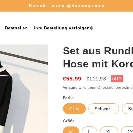
Kostenloser Versand ab 50€✈️
Bestseller
Ihre Bestellung verfolgen✈️
Set aus Rund
Hose mit Kor
€55,99
Normaler
Verkauf
50
€111,98
%
Preis
Versand
wird beim Checkout berechne
Farbe
Gray
Schwarz
B
Größe
M
L
XL
2X