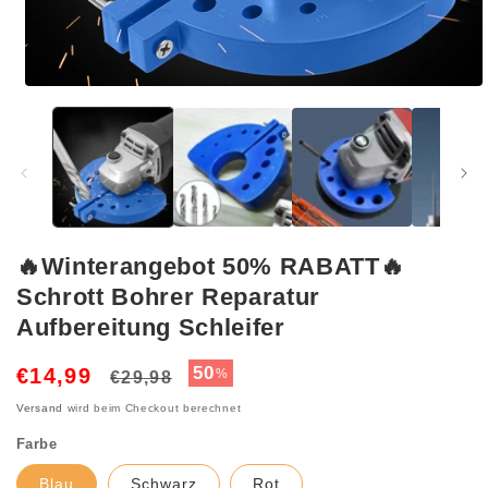
Medien
1
in
Modal
öffnen
🔥Winterangebot 50% RABATT🔥
Schrott Bohrer Reparatur
Aufbereitung Schleifer
Normaler
Verkaufspreis
50
€14,99
%
€29,98
Preis
Versand
wird beim Checkout berechnet
Farbe
Blau
Schwarz
Rot