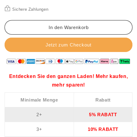
Schrott
Schrott
Bohrer
Bohrer
Sichere Zahlungen
Reparatur
Reparatur
Aufbereitung
Aufbereitung
Schleifer
Schleifer
In den Warenkorb
Jetzt zum Checkout
Entdecken Sie den ganzen Laden! Mehr kaufen,
mehr sparen!
Minimale Menge
Rabatt
2+
5% RABATT
3+
10% RABATT