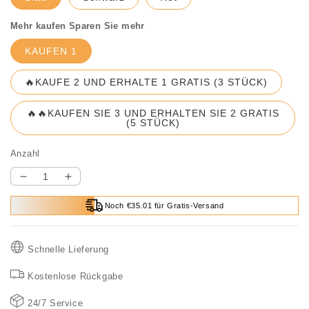
Mehr kaufen Sparen Sie mehr
KAUFEN 1
🔥KAUFE 2 UND ERHALTE 1 GRATIS (3 STÜCK)
🔥🔥KAUFEN SIE 3 UND ERHALTEN SIE 2 GRATIS
(5 STÜCK)
Anzahl
Verringere
Erhöhe
die
die
Noch €35.01 für Gratis-Versand
Menge
Menge
für
für
🔥
🔥
Schnelle Lieferung
Winterangebot
Winterangebot
50%
50%
Kostenlose Rückgabe
RABATT
RABATT
🔥
🔥
24/7 Service