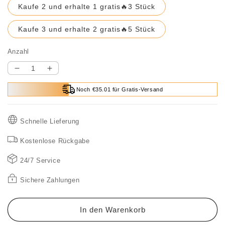
Kaufe 2 und erhalte 1 gratis🔥3 Stück
Kaufe 3 und erhalte 2 gratis🔥5 Stück
Anzahl
Verringere
Erhöhe
die
die
Noch €35.01 für Gratis-Versand
Menge
Menge
für
für
Weiche
Weiche
Schnelle Lieferung
Schuhbürste
Schuhbürste
zur
zur
Kostenlose Rückgabe
Reinigung
Reinigung
ohne
ohne
24/7 Service
Wasser
Wasser
Sichere Zahlungen
In den Warenkorb