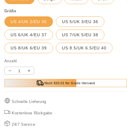
Größe
US 4/UK 2/EU 35
US 5/UK 3/EU 36
US 6/UK 4/EU 37
US 7/UK 5/EU 38
US 8/UK 6/EU 39
US 8.5/UK 6.5/EU 40
Anzahl
Verringere
Erhöhe
die
die
Noch €20.01 für Gratis-Versand
Menge
Menge
für
für
(
(
Schnelle Lieferung
Big
Big
Deals
Deals
Kostenlose Rückgabe
💥)
💥)
Weichsohlige
Weichsohlige
24/7 Service
Korrekturslipper
Korrekturslipper