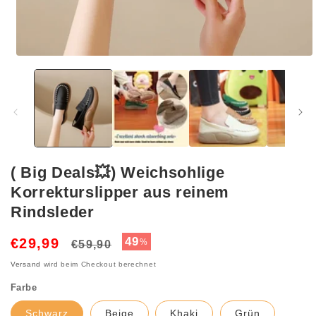
Medien
1
in
Modal
öffnen
( Big Deals💥) Weichsohlige
Korrekturslipper aus reinem
Rindsleder
Normaler
Verkaufspreis
49
€29,99
%
€59,90
Preis
Versand
wird beim Checkout berechnet
Farbe
Schwarz
Beige
Khaki
Grün