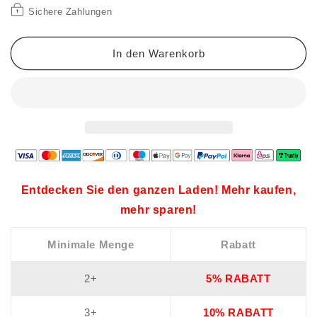
aus
aus
Sichere Zahlungen
reinem
reinem
Rindsleder
Rindsleder
In den Warenkorb
Entdecken Sie den ganzen Laden! Mehr kaufen,
mehr sparen!
Minimale Menge
Rabatt
2+
5% RABATT
3+
10% RABATT