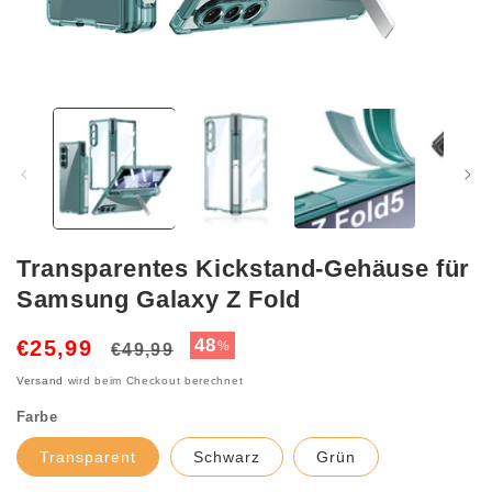
Medien
1
in
Modal
öffnen
Transparentes Kickstand-Gehäuse für
Samsung Galaxy Z Fold
Normaler
Verkaufspreis
48
€25,99
%
€49,99
Preis
Versand
wird beim Checkout berechnet
Farbe
Transparent
Schwarz
Grün