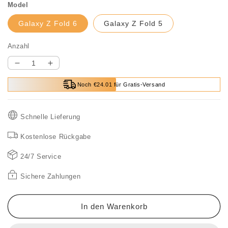
Model
Galaxy Z Fold 6
Galaxy Z Fold 5
Anzahl
Verringere
Erhöhe
die
die
Noch €24.01 für Gratis-Versand
Menge
Menge
für
für
Transparentes
Transparentes
Schnelle Lieferung
Kickstand-
Kickstand-
Gehäuse
Gehäuse
Kostenlose Rückgabe
für
für
Samsung
Samsung
24/7 Service
Galaxy
Galaxy
Z
Z
Sichere Zahlungen
Fold
Fold
In den Warenkorb