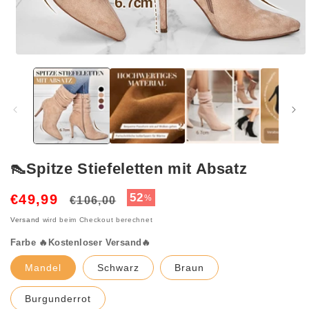
Medien
1
in
Modal
öffnen
👠Spitze Stiefeletten mit Absatz
Normaler
Verkaufspreis
52
€49,99
%
€106,00
Preis
Versand
wird beim Checkout berechnet
Farbe 🔥Kostenloser Versand🔥
Mandel
Schwarz
Braun
Burgunderrot