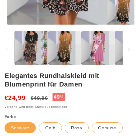
Medien
1
in
Modal
öffnen
Elegantes Rundhalskleid mit
Blumenprint für Damen
Normaler
Verkaufspreis
49
€24,99
%
€49,90
Preis
Versand
wird beim Checkout berechnet
Farbe
Schwarz
Gelb
Rosa
Gemüse