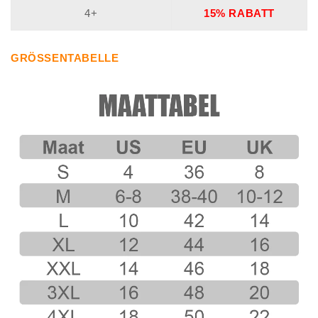
4+
15% RABATT
GRÖSSENTABELLE