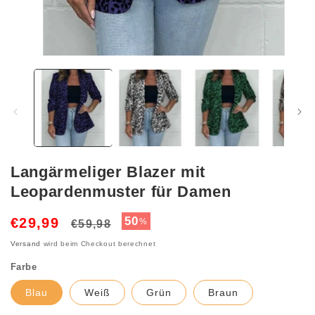
Medien
1
in
Modal
öffnen
Langärmeliger Blazer mit
Leopardenmuster für Damen
Normaler
Verkaufspreis
50
€29,99
%
€59,98
Preis
Versand
wird beim Checkout berechnet
Farbe
Blau
Weiß
Grün
Braun