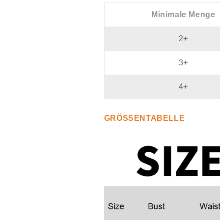
teilig
teilig
Minimale Menge
2+
3+
4+
GRÖSSENTABELLE