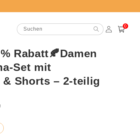
0
0
Artikel
Suchen
Einloggen
Warenkorb
 % Rabatt🍂Damen
ma-Set mit
& Shorts – 2-teilig
preis
t