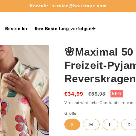
Kostenloser Versand ab 50€✈️
Bestseller
Ihre Bestellung verfolgen✈️
🌸Maximal 50
Freizeit-Pyja
Reverskragen 
€34,99
Normaler
Verkaufs
50
€69,98
%
Preis
Versand
wird beim Checkout berechne
Größe
S
M
L
XL