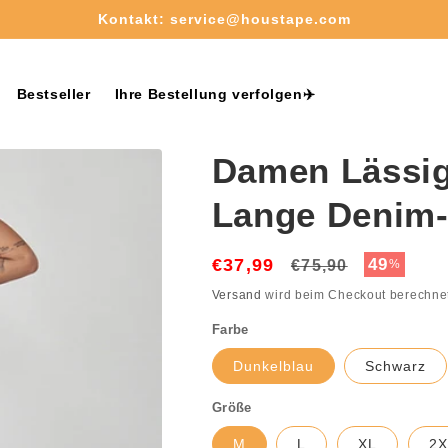
Kostenloser Versand ab 50€✈️
Bestseller
Ihre Bestellung verfolgen✈️
Damen Lässig
Lange Denim-
€37,99
Normaler
Verkaufs
49
€75,90
%
Preis
Versand
wird beim Checkout berechne
Farbe
Dunkelblau
Schwarz
Größe
M
L
XL
2X