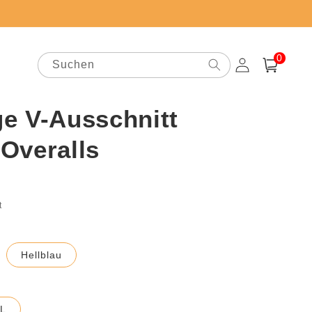
0
0
Artikel
Suchen
Einloggen
Warenkorb
e V-Ausschnitt
Overalls
preis
t
Hellblau
L