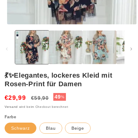
Medien
1
in
Modal
öffnen
💃✨Elegantes, lockeres Kleid mit
Rosen-Print für Damen
Normaler
Verkaufspreis
49
€29,99
%
€59,90
Preis
Versand
wird beim Checkout berechnet
Farbe
Schwarz
Blau
Beige